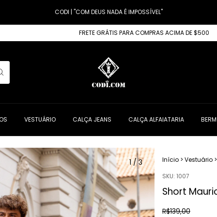
CODI | "COM DEUS NADA É IMPOSSÍVEL"
FRETE GRÁTIS PARA COMPRAS ACIMA DE $500
USE O C
OS
VESTUÁRIO
CALÇA JEANS
CALÇA ALFAIATARIA
BERM
Início
>
Vestuário
>
1
/
3
SKU:
1007
Short Mauri
R$139,00