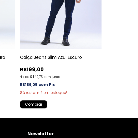
aro
Calça Jeans Slim Azul Escuro
R$199,00
4
x
de
R$49,75
sem juros
R$189,05
com
Pix
Só restam
2
em estoque!
Comprar
Newsletter