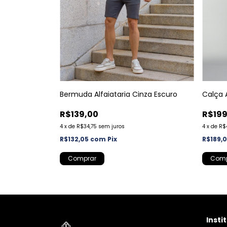
Bermuda Alfaiataria Cinza Escuro
Calça 
R$139,00
R$199
4
x
de
R$34,75
sem juros
4
x
de
R$
R$132,05
com
Pix
R$189,
Comprar
Comp
Insti