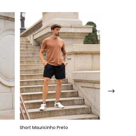
Short Mauricinho Preto
Short Maurici