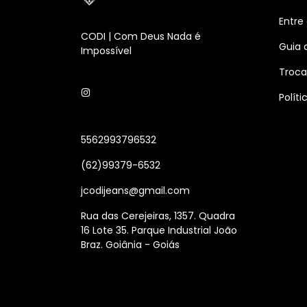
Entre
CODI | Com Deus Nada é
Guia 
Impossível
Troca
Polít
5562993796532
(62)99379-6532
jcodijeans@gmail.com
Rua das Cerejeiras, 1357. Quadra
16 Lote 35. Parque Industrial João
Braz. Goiânia - Goiás