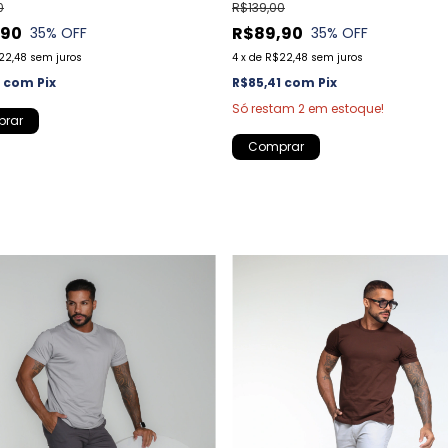
0
R$139,00
,90
R$89,90
35
% OFF
35
% OFF
22,48
sem juros
4
x
de
R$22,48
sem juros
1
com
Pix
R$85,41
com
Pix
Só restam
2
em estoque!
rar
Comprar