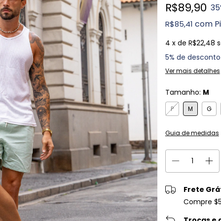
R$89,90
35
com
P
R$85,41
4
x de
R$22,48
s
5% de desconto
Ver mais detalhes
Tamanho:
M
P
M
G
Guia de medidas
Frete Grá
Compre $50
Trocas e 