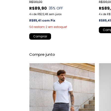
R$139,00
R$139,0
R$89,90
R$89
35
% OFF
4
x
de
R$22,48
sem juros
4
x
de
R$
R$85,41
com
Pix
R$85,4
Só restam
2
em estoque!
Comp
Comprar
Compre junto