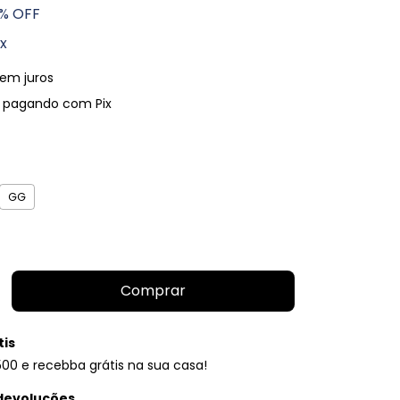
% OFF
ix
em juros
pagando com Pix
GG
tis
0 e recebba grátis na sua casa!
devoluções