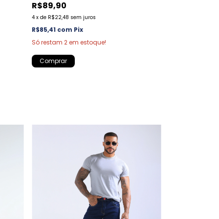
R$139,00
R$89,90
R$89,90
35
4
x
de
R$22,48
sem juros
4
x
de
R$22,48
sem
R$85,41
com
Pix
R$85,41
com
Pi
Só restam
2
em estoque!
Comprar
Comprar