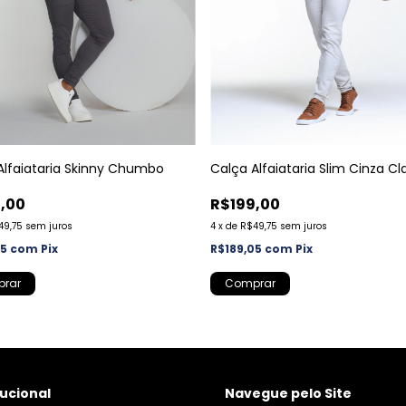
Alfaiataria Skinny Chumbo
Calça Alfaiataria Slim Cinza Cl
,00
R$199,00
49,75
sem juros
4
x
de
R$49,75
sem juros
05
com
Pix
R$189,05
com
Pix
rar
Comprar
tucional
Navegue pelo Site